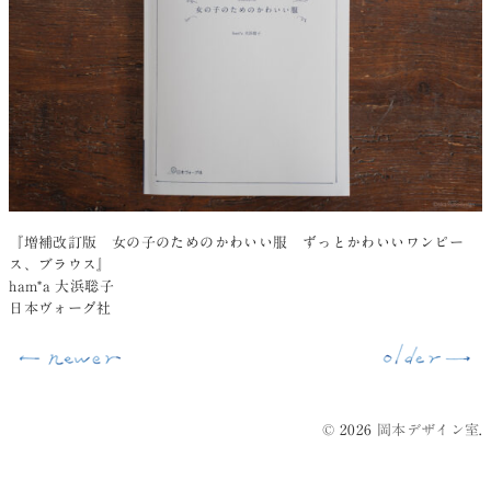
『増補改訂版 女の子のためのかわいい服 ずっとかわいいワンピー
ス、ブラウス』
ham*a 大浜聡子
日本ヴォーグ社
© 2026
岡本デザイン室
.